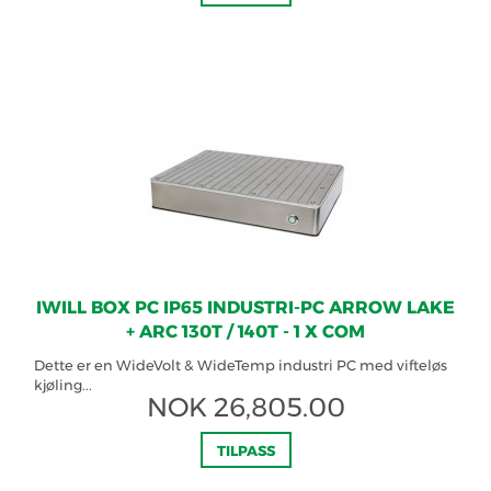
IWILL BOX PC IP65 INDUSTRI-PC ARROW LAKE
+ ARC 130T / 140T - 1 X COM
Dette er en WideVolt & WideTemp industri PC med vifteløs
kjøling...
NOK
26,805.00
TILPASS