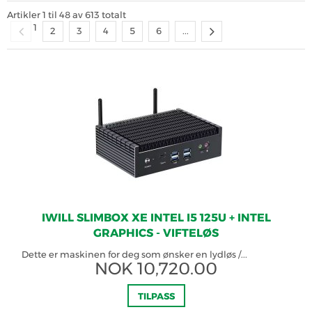
Artikler
1
til
48
av
613
totalt
1
2
3
4
5
6
...
IWILL SLIMBOX XE INTEL I5 125U + INTEL
GRAPHICS - VIFTELØS
Dette er maskinen for deg som ønsker en lydløs /...
NOK
10,720.00
TILPASS