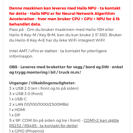
Denne maskinen kan leveres med Hailo NPU - ta kontakt
for dette - Hailo NPU er for Neural Network Algorithm
Acceleration - hvor man bruker CPU + GPU + NPU for å få
behandlet data.
Pass på - Om du bruker maskinen med Hailo-10H eller
Hailo-8 Key-M / Key B+M, kan du kun bruke 2.5" SSD. Bruker
du Hailo-8 Key A+E har du ikke WiFi integrert WiFi!
Intel AMT / vPro er støttet - ta kontakt for ytterligere
informasjon.
OBS - Leveres med braketter for vegg / bord og DIN - enkel
og trygg montering i bil / truck m.m.!
Utganger / tilkoblingsmuligheter:
3 x USB 2.0 (en i front og to på siden)
3 x USB 3.0 (front)
1 x USB-C
2 x LAN (10/100/1000/2500MBs)
1 x HDMI
1 x DP
5 x 9P. COM (to på siden og tre i front) -
COM1+2 kan støtte
RS232 / RS485 - ta kontakt for dette!
1 x GPIO (Phoenix)