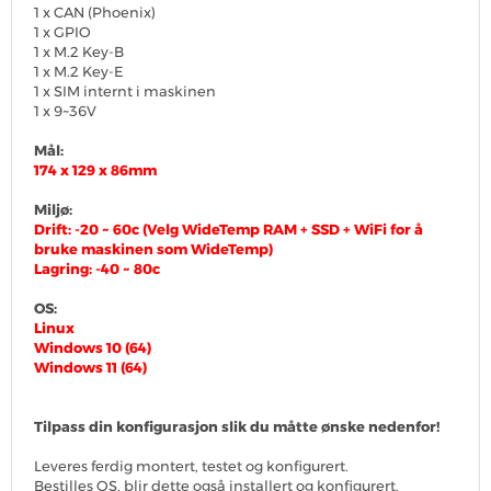
1 x CAN (Phoenix)
1 x GPIO
1 x M.2 Key-B
1 x M.2 Key-E
1 x SIM internt i maskinen
1 x 9~36V
Mål:
174 x 129 x 86mm
Miljø:
Drift: -20 ~ 60c
(Velg WideTemp RAM + SSD + WiFi for å
bruke maskinen som WideTemp)
Lagring: -40 ~ 80c
OS:
Linux
Windows 10 (64)
Windows 11 (64)
Tilpass din konfigurasjon slik du måtte ønske nedenfor!
Leveres ferdig montert, testet og konfigurert.
Bestilles OS, blir dette også installert og konfigurert.