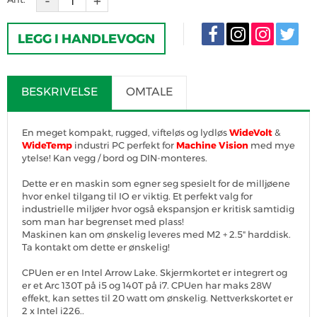
LEGG I HANDLEVOGN
BESKRIVELSE
OMTALE
En meget kompakt, rugged, vifteløs og lydløs
WideVolt
&
WideTemp
industri PC perfekt for
Machine Vision
med mye
ytelse! Kan vegg / bord og DIN-monteres.
Dette er en maskin som egner seg spesielt for de milljøene
hvor enkel tilgang til IO er viktig. Et perfekt valg for
industrielle miljøer hvor også ekspansjon er kritisk samtidig
som man har begrenset med plass!
Maskinen kan om ønskelig leveres med M2 + 2.5" harddisk.
Ta kontakt om dette er ønskelig!
CPUen er en Intel Arrow Lake. Skjermkortet er integrert og
er et Arc 130T på i5 og 140T på i7. CPUen har maks 28W
effekt, kan settes til 20 watt om ønskelig. Nettverkskortet er
2 x Intel i226..