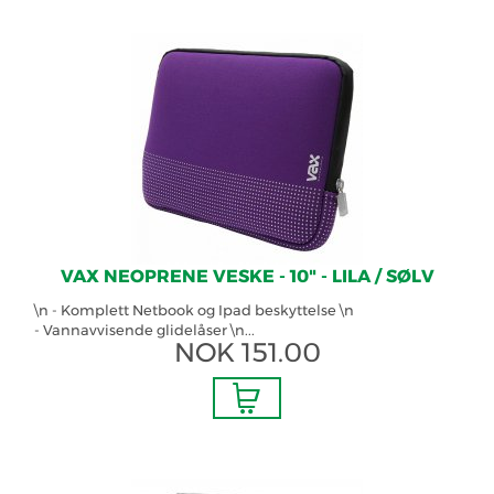
VAX NEOPRENE VESKE - 10" - LILA / SØLV
\n - Komplett Netbook og Ipad beskyttelse \n
- Vannavvisende glidelåser \n...
NOK
151.00