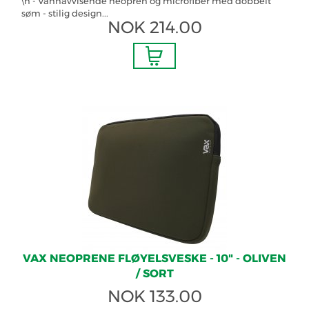
\n - Vannavvisende neopren og microfiber med dobbelt
søm - stilig design...
NOK
214.00
VAX NEOPRENE FLØYELSVESKE - 10" - OLIVEN
/ SORT
NOK
133.00