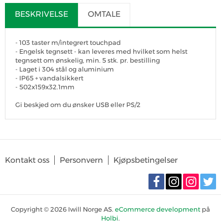
BESKRIVELSE
OMTALE
- 103 taster m/integrert touchpad
- Engelsk tegnsett - kan leveres med hvilket som helst
tegnsett om ønskelig, min. 5 stk. pr. bestilling
- Laget i 304 stål og aluminium
- IP65 + vandalsikkert
- 502x159x32.1mm
Gi beskjed om du ønsker USB eller PS/2
SKRIV OMTALE
Det er for tiden ingen produktomtaler. Bli den første til å omtale
Kontakt oss
Personvern
Kjøpsbetingelser
produktet
Copyright © 2026 Iwill Norge AS.
eCommerce development
på
Holbi
.