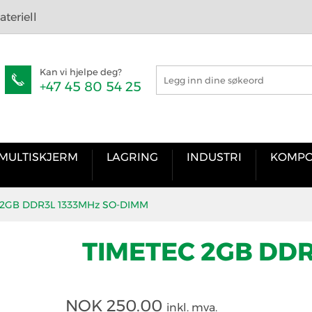
teriell
Kan vi hjelpe deg?
+47 45 80 54 25
MULTISKJERM
LAGRING
INDUSTRI
KOMPO
 2GB DDR3L 1333MHz SO-DIMM
TIMETEC 2GB DD
NOK
250.00
inkl. mva.