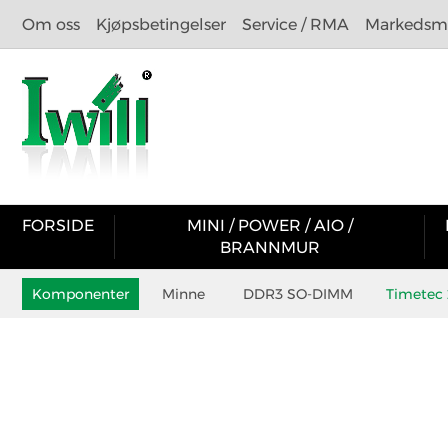
Om oss
Kjøpsbetingelser
Service / RMA
Markedsma
FORSIDE
MINI / POWER / AIO /
BRANNMUR
Komponenter
Minne
DDR3 SO-DIMM
Timetec