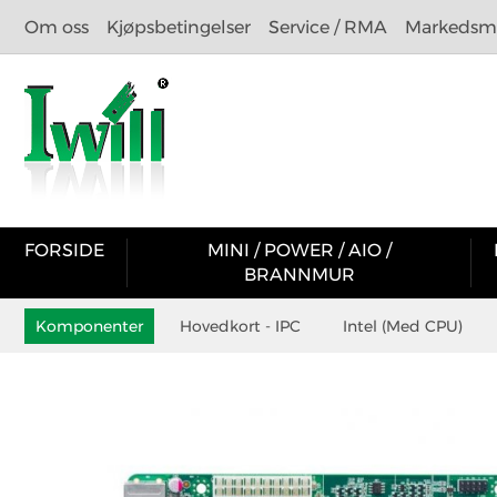
Om oss
Kjøpsbetingelser
Service / RMA
Markedsma
FORSIDE
MINI / POWER / AIO /
BRANNMUR
Komponenter
Hovedkort - IPC
Intel (Med CPU)