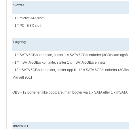
Slotter
- 1 * microSATA slott
- 1 * PCI-E 8X slott
Lagring
- 1 * SATA 6GB/s kontakte, støtter 1 x SATA 6GB/s enheter (3GB/s kan også
- 1 * mSATA 6GB/s kontakte, støtter 1 x mSATA 6GB/s enheter
- 12 * SATA 6GB/s kontakter, støtter opp til 12 x SATA 6GB/s enheter (3GB/
Marvell 9511
OBS - 12 porter er ikke bootbare, man booter via 1 x SATA eller 1 x mSATA
Intern I/O