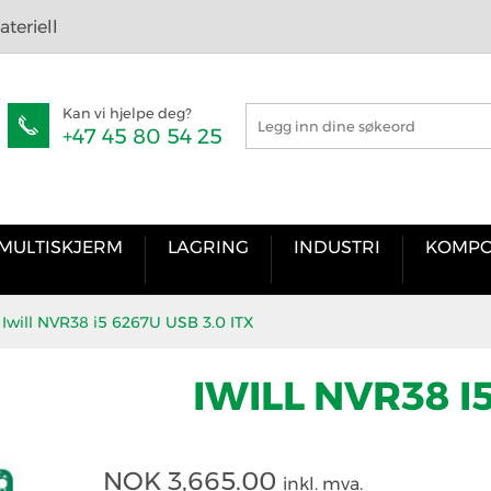
teriell
Kan vi hjelpe deg?
+47 45 80 54 25
MULTISKJERM
LAGRING
INDUSTRI
KOMPO
Iwill NVR38 i5 6267U USB 3.0 ITX
IWILL NVR38 I5
NOK
3,665.00
inkl. mva.