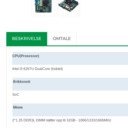
BESKRIVELSE
OMTALE
CPU(Prosessor)
Intel i5 6267U DualCore (loddet)
Brikkesett
SoC
Minne
2*1.35
DDR3L DIMM
støtter opp til 32GB - 1066/1333/1666MHz