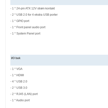
- 1 * 24-pin ATX 12V strøm kontakt
- 2 * USB 2.0 for 4 ekstra USB porter
- 1 * GPIO port
- 1 * Front panel audio port
- 1 * System Panel port
I/O bak
- 1 * VGA
- 1 * HDMI
- 4 * USB 2.0
- 2 * USB 3.0
- 2 * RJ45 (LAN) port
- 1 * Audio port