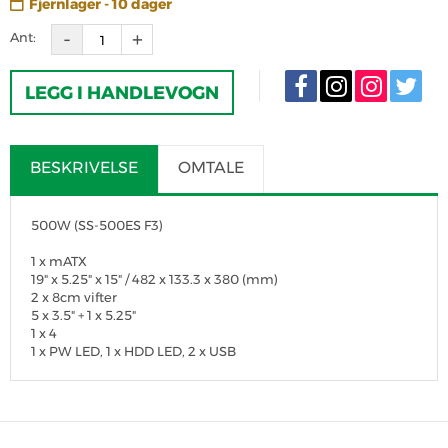
Fjernlager - 10 dager
Ant:
LEGG I HANDLEVOGN
BESKRIVELSE
OMTALE
500W (SS-500ES F3)
1 x mATX
19" x 5.25" x 15" / 482 x 133.3 x 380 (mm)
2 x 8cm vifter
5 x 3.5" + 1 x 5.25"
1 x 4
1 x PW LED, 1 x HDD LED, 2 x USB
SKRIV OMTALE