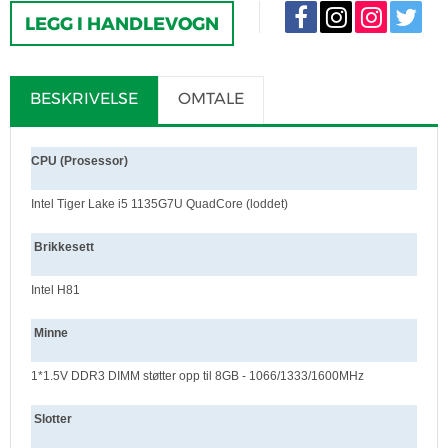
LEGG I HANDLEVOGN
BESKRIVELSE
OMTALE
CPU (Prosessor)
Intel Tiger Lake i5 1135G7U QuadCore (loddet)
Brikkesett
Intel H81
Minne
1*1.5V
DDR3 DIMM
støtter opp til 8GB - 1066/1333/1600MHz
Slotter