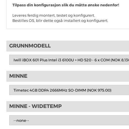
Tilpass din konfigurasjon slik du måtte ønske nedenfor!
Leveres ferdig montert, testet og konfigurert.
Bestilles OS, blir dette også installert og konfigurert.
SKRIV OMTALE
GRUNNMODELL
Det er for tiden ingen produktomtaler. Bli den første til å omtale 
MINNE
MINNE - WIDETEMP