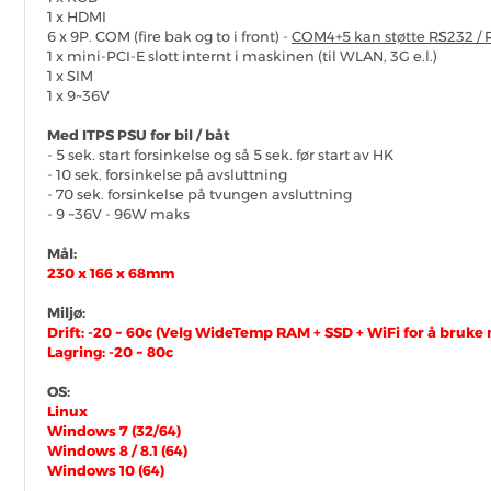
1 x HDMI
6 x 9P. COM (fire bak og to i front) -
COM4+5 kan støtte RS232 / RS
1 x mini-PCI-E slott internt i maskinen (til WLAN, 3G e.l.)
1 x SIM
1 x 9~36V
Med ITPS PSU for bil / båt
- 5 sek. start forsinkelse og så 5 sek. før start av HK
- 10 sek. forsinkelse på avsluttning
- 70 sek. forsinkelse på tvungen avsluttning
- 9 ~36V - 96W maks
Mål:
230 x 166 x 68mm
Miljø:
Drift: -20 ~ 60c
(Velg WideTemp RAM + SSD + WiFi for å bruk
Lagring: -20 ~ 80c
OS:
Linux
Windows 7 (32/64)
Windows 8 / 8.1 (64)
Windows 10 (64)