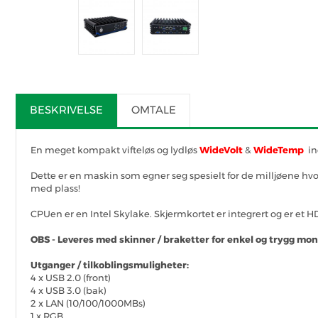
BESKRIVELSE
OMTALE
En meget kompakt vifteløs og lydløs
WideVolt
&
WideTemp
ind
Dette er en maskin som egner seg spesielt for de milljøene hvor 
med plass!
CPUen er en Intel Skylake. Skjermkortet er integrert og er et HD 
OBS - Leveres med skinner / braketter for enkel og trygg mont
Utganger / tilkoblingsmuligheter:
4 x USB 2.0 (front)
4 x USB 3.0 (bak)
2 x LAN (10/100/1000MBs)
1 x RGB