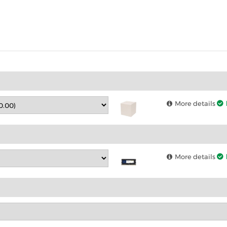
produktet
More details
More details