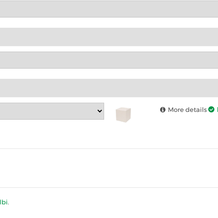
More details
lbi
.