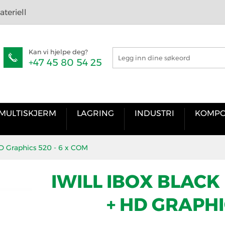
teriell
Kan vi hjelpe deg?
+47 45 80 54 25
MULTISKJERM
LAGRING
INDUSTRI
KOMPO
HD Graphics 520 - 6 x COM
IWILL IBOX BLACK
+ HD GRAPHI