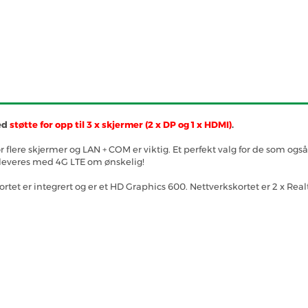
ed
støtte for opp til 3 x skjermer (2 x DP og 1 x HDMI)
.
 flere skjermer og LAN + COM er viktig. Et perfekt valg for de som også
å leveres med 4G LTE om ønskelig!
tet er integrert og er et HD Graphics 600. Nettverkskortet er 2 x Real