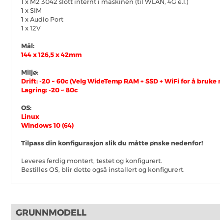
1 x M2 3042 slott internt i maskinen (til WLAN, 4G e.l.)
1 x SIM
1 x Audio Port
1 x 12V
Mål:
144 x 126,5 x 42mm
Miljø:
Drift: -20 ~ 60c
(Velg WideTemp RAM + SSD + WiFi for å bruk
Lagring: -20 ~ 80c
OS:
Linux
Windows 10 (64)
Tilpass din konfigurasjon slik du måtte ønske nedenfor!
Leveres ferdig montert, testet og konfigurert.
Bestilles OS, blir dette også installert og konfigurert.
SKRIV OMTALE
GRUNNMODELL
Det er for tiden ingen produktomtaler. Bli den første til å omtale 