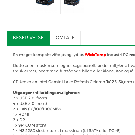
BESKRIVELSE
OMTALE
En meget kompakt vifteløs og lydløs
WideTemp
industri PC
m
Dette er en maskin som egner seg spesielt for de milljøene hvor
tre skjermer, hvert med frittsående bilde eller klone. Kan ogs
CPUen er en Intel Gemini Lake Refresh Celeron J4125. Skjermkor
Utganger / tilkoblingsmuligheter:
2 x USB 2.0 (front)
4 x USB 3.0 (front)
2 x LAN (10/100/1000MBs)
1 x HDMI
2 x DP
1 x 9P. COM (front)
1 x M2 2280 slott internt i maskinen (til SATA eller PCI-E)