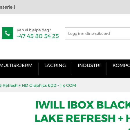
teriell
Kan vi hjelpe deg?
+47 45 80 54 25
MULTISKJERM
LAGRING
INDUSTRI
KOMPO
ke Refresh + HD Graphics 600 - 1 x COM
IWILL IBOX BLAC
LAKE REFRESH + H