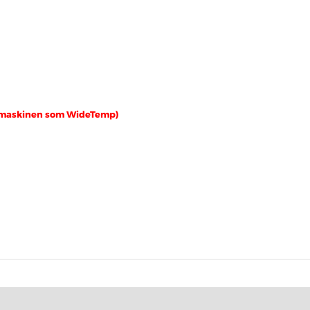
e maskinen som WideTemp)
produktet