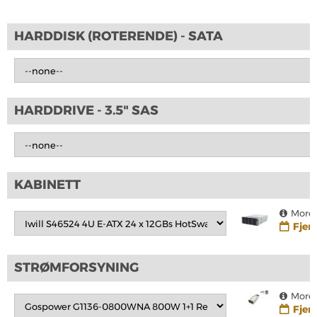
SKRIV OMTALE
HARDDISK (ROTERENDE) - SATA
Det er for tiden ingen produktomtaler. Bli den første til å omtale
produktet
HARDDRIVE - 3.5" SAS
KABINETT
More 
Fjern
STRØMFORSYNING
More 
Fjern