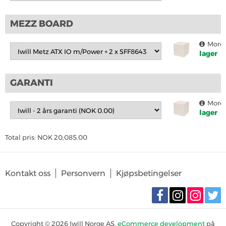
MEZZ BOARD
More 
lager
GARANTI
More 
lager
Total pris:
NOK
20,085.00
Kontakt oss
Personvern
Kjøpsbetingelser
Copyright © 2026 Iwill Norge AS.
eCommerce development
på