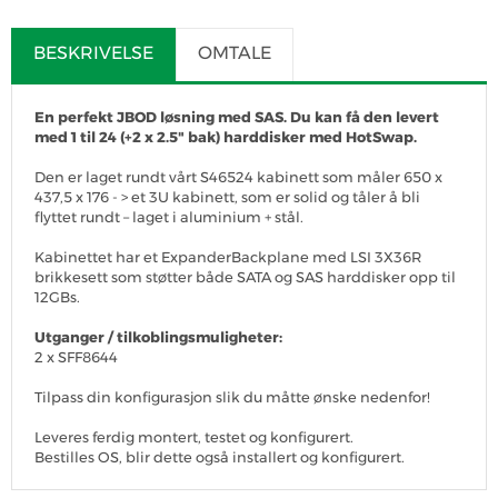
BESKRIVELSE
OMTALE
En perfekt JBOD løsning med SAS. Du kan få den levert
med 1 til 24 (+2 x 2.5" bak) harddisker med HotSwap.
Den er laget rundt vårt S46524 kabinett som måler 650 x
437,5 x 176 - > et 3U kabinett, som er solid og tåler å bli
flyttet rundt – laget i aluminium + stål.
Kabinettet har et ExpanderBackplane med LSI 3X36R
brikkesett som støtter både SATA og SAS harddisker opp til
12GBs.
Utganger / tilkoblingsmuligheter:
2 x SFF8644
Tilpass din konfigurasjon slik du måtte ønske nedenfor!
Leveres ferdig montert, testet og konfigurert.
Bestilles OS, blir dette også installert og konfigurert.