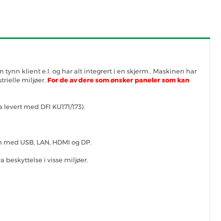
ynn klient e.l. og har alt integrert i en skjerm.. Maskinen har
trielle miljøer.
For de av dere som ønsker paneler som kan
 levert med DFI KU171/173).
en med USB, LAN, HDMI og DP.
 beskyttelse i visse miljøer.