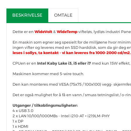
BESKRIVELSE
OMTALE
Dette er en
WideVolt
&
WideTemp
vifteløs, lydløs industri Pa
En maskin som egner seg spesielt for de milljøene hvor minimalt
ingen vifter og leveres med en SSD harddisk, som da gir deg en P
leses i sollys, ta kontakt - vi kan leveres fra 1000-2000 cd/m2.
CPUen er en
Intel Kaby Lake i3, i5 eller i7
med kun 15W effekt, 
Maskinen kommer med 5-wire touch.
Den kan monteres med VESA (75x75 / 100x100) vegg- skjermfes
Det er også mulighet for å få en vann / smuss tetningslist / o-ri
Utganger / tilkoblingsmuligheter:
4 x USB 3.0
2 x LAN 10/100/1000MBs - Intel i210-AT + i219LM-PHY
1 x DP
1 x HDMI