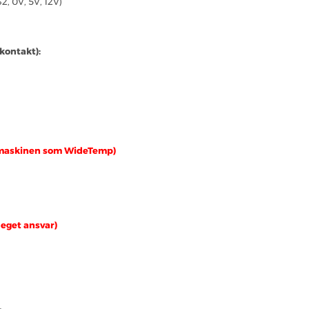
, 0V, 5V, 12V)
kontakt):
ke maskinen som WideTemp)
 eget ansvar)