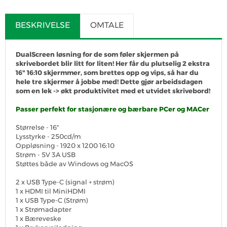
BESKRIVELSE
OMTALE
DualScreen løsning for de som føler skjermen på
skrivebordet blir litt for liten! Her får du plutselig 2 ekstra
16" 16:10 skjermmer, som brettes opp og vips, så har du
hele tre skjermer å jobbe med! Dette gjør arbeidsdagen
som en lek -> økt produktivitet med et utvidet skrivebord!
Passer perfekt for stasjonære og bærbare PCer og MACer
Størrelse - 16"
Lysstyrke - 250cd/m
Oppløsning - 1920 x 1200 16:10
Strøm - 5V 3A USB
Støttes både av Windows og MacOS
2 x USB Type-C (signal + strøm)
1 x HDMI til MiniHDMI
1 x USB Type-C (Strøm)
1 x Strømadapter
1 x Bæreveske