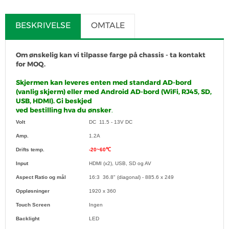
BESKRIVELSE
OMTALE
Om ønskelig kan vi tilpasse farge på chassis - ta kontakt
for MOQ.
Skjermen kan leveres enten med standard AD-bord
(vanlig skjerm) eller med Android AD-bord (WiFi, RJ45, SD,
USB, HDMI). Gi beskjed
ved bestilling hva du ønsker
.
Volt
DC 11.5 - 13V DC
Amp.
1.2A
Drifts temp.
-20~60℃
Input
HDMI (x2), USB, SD og AV
Aspect Ratio og mål
16:3 36.8" (diagonal) - 885.6 x 249
Oppløsninger
1920 x 360
Touch Screen
Ingen
Backlight
LED