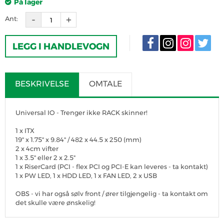
På lager
Ant:
LEGG I HANDLEVOGN
BESKRIVELSE
OMTALE
Universal IO - Trenger ikke RACK skinner!
1 x ITX
19" x 1.75" x 9.84" / 482 x 44.5 x 250 (mm)
2 x 4cm vifter
1 x 3.5" eller 2 x 2.5"
1 x RiserCard (PCI - flex PCI og PCI-E kan leveres - ta kontakt)
1 x PW LED, 1 x HDD LED, 1 x FAN LED, 2 x USB
OBS - vi har også sølv front / ører tilgjengelig - ta kontakt om
det skulle være ønskelig!