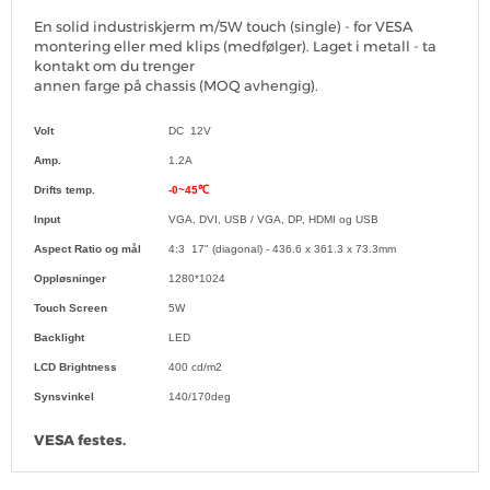
En solid industriskjerm m/5W touch (single) - for VESA
montering eller med klips (medfølger). Laget i metall - ta
kontakt om du trenger
annen farge på chassis (MOQ avhengig).
Volt
DC 12V
Amp.
1.2A
Drifts temp.
-0~45℃
Input
VGA, DVI, USB
/ VGA, DP, HDMI og USB
Aspect Ratio og mål
4:3 17" (diagonal) - 436.6 x 361.3 x 73.3mm
Oppløsninger
1280*1024
Touch Screen
5W
Backlight
LED
LCD Brightness
400 cd/m2
Synsvinkel
140/170deg
VESA festes.