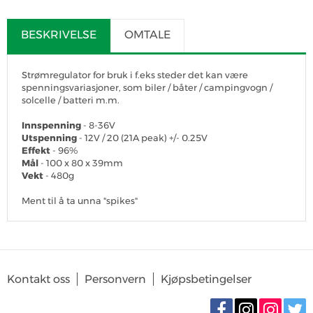
BESKRIVELSE
OMTALE
Strømregulator for bruk i f.eks steder det kan være
spenningsvariasjoner, som biler / båter / campingvogn /
solcelle / batteri m.m.
Innspenning
- 8-36V
Utspenning
- 12V / 20 (21A peak) +/- 0.25V
Effekt
- 96%
Mål
- 100 x 80 x 39mm
Vekt
- 480g
Ment til å ta unna "spikes"
SKRIV OMTALE
Det er for tiden ingen produktomtaler. Bli den første til å omtale
Kontakt oss
Personvern
Kjøpsbetingelser
produktet