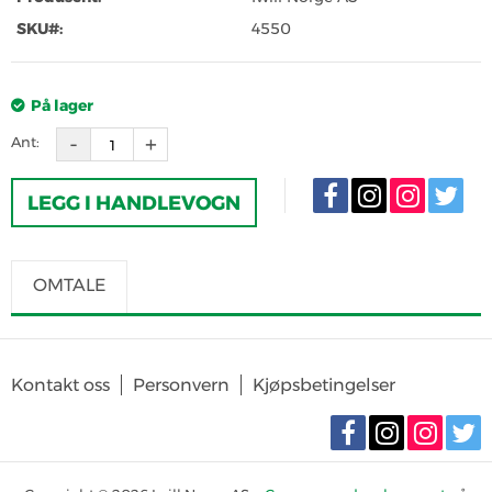
SKU#:
4550
På lager
Ant:
LEGG I HANDLEVOGN
OMTALE
SKRIV OMTALE
Det er for tiden ingen produktomtaler. Bli den første til å omtale
Kontakt oss
Personvern
Kjøpsbetingelser
produktet