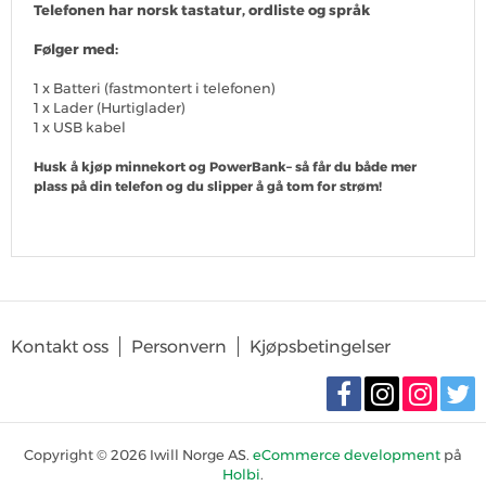
Telefonen har norsk tastatur, ordliste og språk
Følger med:
1 x Batteri (fastmontert i telefonen)
1 x Lader (Hurtiglader)
1 x USB kabel
Husk å kjøp minnekort og PowerBank– så får du både mer
plass på din telefon og du slipper å gå tom for strøm!
SKRIV OMTALE
Det er for tiden ingen produktomtaler. Bli den første til å omtale
Kontakt oss
Personvern
Kjøpsbetingelser
produktet
Copyright © 2026 Iwill Norge AS.
eCommerce development
på
Holbi
.