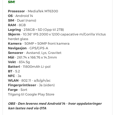
SIM!
Prosessor
- MediaTek MT6300
OS
- Android 14
SIM
- Dual (nano)
RAM
- 8GB
Lagring
- 256GB + SD (Opp til 2TB)
Skjerm
- 10.36" IPS 2000 x 1200 capacative m/Gorilla Victus
herdet glass
Kamera
- 50MP + 50MP front kamera
Navigasjon
- GPS/GPS-A
Sensorer
- Avstand, Lys, Gravitet
Mål
- 261.74 x 166.76 x 14.3mm
Vekt
- 834.5g
Batteri
- 11800mAh Li-pol
BT
- 5.2
NFC
- Ja
WLAN
- 802.11 - a/b/g/n/ac
Fingerprintleser
- Ja (siden)
Farge
- Sort
Tilgang til Google Play Store
OBS - Den leveres med Android 14 - hvor oppdateringer
kan lastes ned via OTA