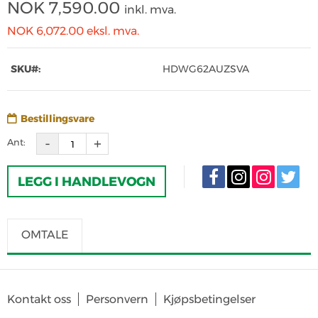
NOK
7,590.00
inkl. mva.
NOK 6,072.00
eksl. mva.
SKU#:
HDWG62AUZSVA
Bestillingsvare
Ant:
LEGG I HANDLEVOGN
OMTALE
SKRIV OMTALE
Det er for tiden ingen produktomtaler. Bli den første til å omtale
Kontakt oss
Personvern
Kjøpsbetingelser
produktet