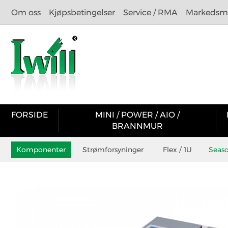
Om oss
Kjøpsbetingelser
Service / RMA
Markedsma
FORSIDE
MINI / POWER / AIO /
BRANNMUR
Komponenter
Strømforsyninger
Flex / 1U
Seas