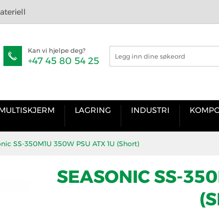
teriell
Kan vi hjelpe deg?
+47 45 80 54 25
MULTISKJERM
LAGRING
INDUSTRI
KOMPO
onic SS-350M1U 350W PSU ATX 1U (Short)
SEASONIC SS-350
(