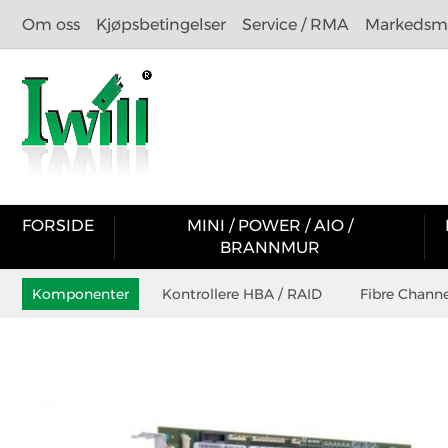
Om oss
Kjøpsbetingelser
Service / RMA
Markedsma
FORSIDE
MINI / POWER / AIO /
BRANNMUR
Komponenter
Kontrollere HBA / RAID
Fibre Chann