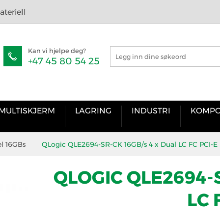
teriell
Kan vi hjelpe deg?
+47 45 80 54 25
MULTISKJERM
LAGRING
INDUSTRI
KOMPO
el 16GBs
QLogic QLE2694-SR-CK 16GB/s 4 x Dual LC FC PCI-E
QLOGIC QLE2694-S
LC 