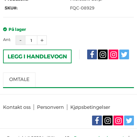
SKU#:
FQC-08929
På lager
Ant:
LEGG I HANDLEVOGN
OMTALE
SKRIV OMTALE
Det er for tiden ingen produktomtaler. Bli den første til å omtale
Kontakt oss
Personvern
Kjøpsbetingelser
produktet