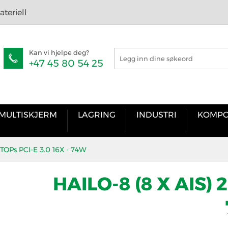
teriell
Kan vi hjelpe deg?
+47 45 80 54 25
MULTISKJERM
LAGRING
INDUSTRI
KOMPO
8 TOPs PCI-E 3.0 16X - 74W
HAILO-8 (8 X AIS) 2