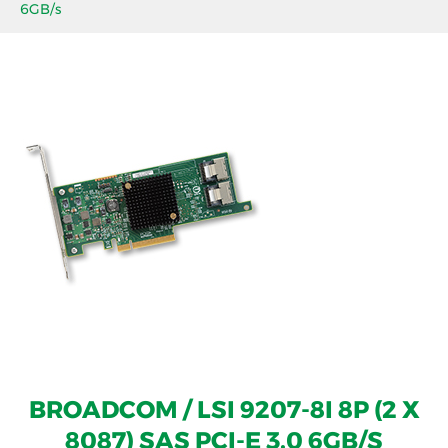
6GB/s
BROADCOM / LSI 9207-8I 8P (2 X
8087) SAS PCI-E 3.0 6GB/S