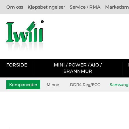
Om oss
Kjøpsbetingelser
Service / RMA
Markedsma
FORSIDE
MINI / POWER / AIO /
BRANNMUR
Komponenter
Minne
DDR4 Reg/ECC
Samsung /