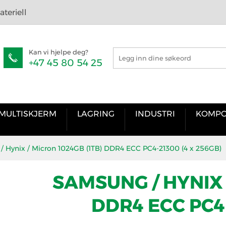
teriell
Kan vi hjelpe deg?
+47 45 80 54 25
MULTISKJERM
LAGRING
INDUSTRI
KOMPO
 Hynix / Micron 1024GB (1TB) DDR4 ECC PC4-21300 (4 x 256GB)
SAMSUNG / HYNIX 
DDR4 ECC PC4-