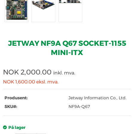
JETWAY NF9A Q67 SOCKET-1155
MINI-ITX
NOK
2,000.00
inkl. mva.
NOK 1,600.00
eksl. mva.
Produsent:
Jetway Information Co., Ltd.
SKU#:
NF9A-Q67
På lager