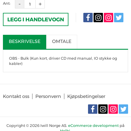
Ant:
LEGG I HANDLEVOGN
BESKRIVELSE
OMTALE
OBS - Bulk (Kun kort, driver CD med manual, IO stykke og
kabler)
SKRIV OMTALE
Det er for tiden ingen produktomtaler. Bli den første til å omtale
Kontakt oss
Personvern
Kjøpsbetingelser
produktet
Copyright © 2026 Iwill Norge AS.
eCommerce development
på
Holbi
.