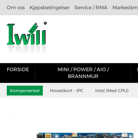
Om oss
Kjøpsbetingelser
Service / RMA
Markedsma
FORSIDE
MINI / POWER / AIO /
BRANNMUR
Komponenter
Hovedkort - IPC
Intel (Med CPU)