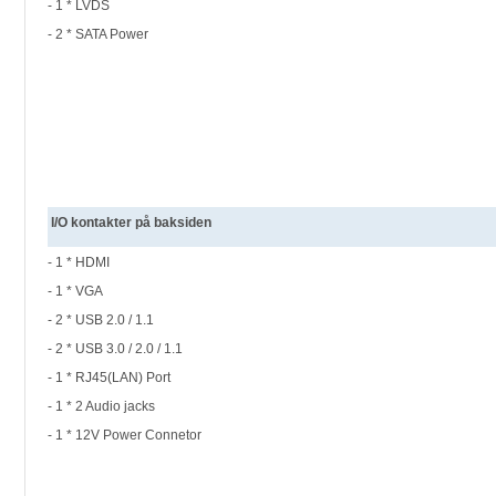
- 1 * LVDS
- 2 * SATA Power
I/O kontakter på baksiden
- 1 * HDMI
- 1 * VGA
- 2 * USB 2.0 / 1.1
- 2 * USB 3.0 / 2.0 / 1.1
- 1 * RJ45(LAN) Port
- 1 * 2 Audio jacks
- 1 * 12V Power Connetor