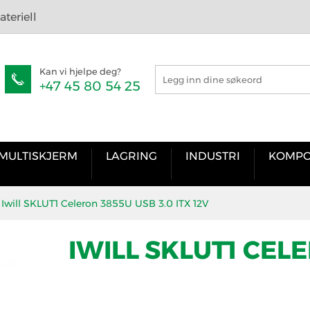
teriell
Kan vi hjelpe deg?
+47 45 80 54 25
MULTISKJERM
LAGRING
INDUSTRI
KOMPO
Iwill SKLUT1 Celeron 3855U USB 3.0 ITX 12V
IWILL SKLUT1 CELE