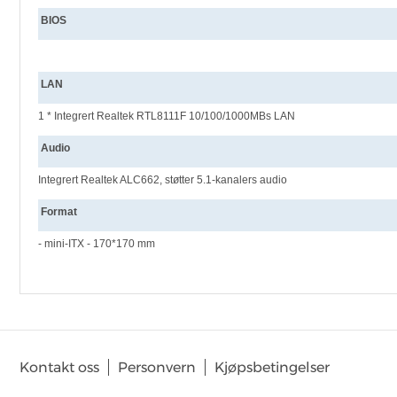
BIOS
LAN
1 * Integrert Realtek RTL8111F 10/100/1000MBs LAN
Audio
Integrert Realtek ALC662, støtter 5.1-kanalers audio
Format
- mini-ITX - 170*170 mm
SKRIV OMTALE
Det er for tiden ingen produktomtaler. Bli den første til å omtale 
Kontakt oss
Personvern
Kjøpsbetingelser