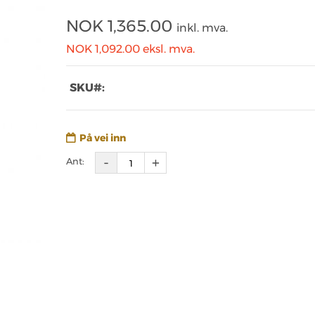
NOK
1,365.00
inkl. mva.
NOK 1,092.00
eksl. mva.
SKU#:
På vei inn
Ant: