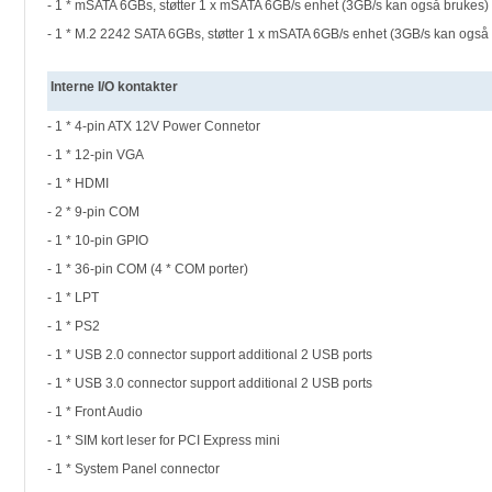
- 1 * mSATA 6GBs, støtter 1 x mSATA 6GB/s enhet (3GB/s kan også brukes)
- 1 * M.2 2242 SATA
6GBs, støtter 1 x mSATA 6GB/s enhet (3GB/s kan også
Interne I/O kontakter
- 1 * 4-pin ATX 12V Power Connetor
- 1 * 12-pin VGA
- 1 * HDMI
- 2 * 9-pin COM
- 1 * 10-pin GPIO
- 1 * 36-pin COM (4 * COM porter)
- 1 * LPT
- 1 * PS2
- 1 * USB 2.0 connector support additional 2 USB ports
- 1
* USB 3.0 connector support additional 2 USB ports
- 1 * Front Audio
- 1 * SIM kort leser for PCI Express mini
- 1 * System Panel connector