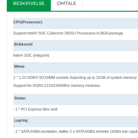
BESKRIVELSE
OMTALE
CPU(Prosessor)
Support Intel® SOC Celeron
®
3855U Processors in BGA package
Brikkesett
Intel® SOC (integrert)
Minne
2 * 1.2V DDR4 SO-DIMM sockets Suporting up to 32GB of system memory
Support for DDR4 2133/2400MHz memory modules.
Slotter
- 1 * PCI Express Mini slott
Lagring
- 2 * SATA 6GB/s kontakter, støtter 2 x SATA 6GB/s enheter (3GB/s kan også