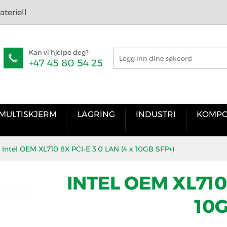
teriell
Kan vi hjelpe deg?
+47 45 80 54 25
MULTISKJERM
LAGRING
INDUSTRI
KOMPO
Intel OEM XL710 8X PCI-E 3.0 LAN (4 x 10GB SFP+)
INTEL OEM XL710 
10G