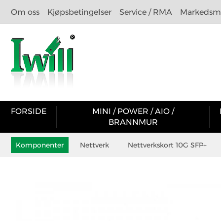
Om oss
Kjøpsbetingelser
Service / RMA
Markedsma
FORSIDE
MINI / POWER / AIO /
BRANNMUR
Komponenter
Nettverk
Nettverkskort 10G SFP+