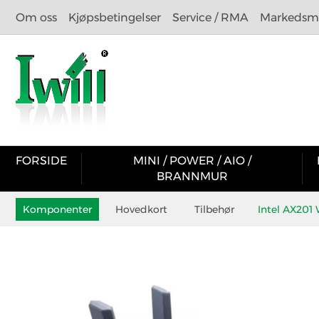
Om oss
Kjøpsbetingelser
Service / RMA
Markedsma
FORSIDE
MINI / POWER / AIO /
BRANNMUR
Komponenter
Hovedkort
Tilbehør
Intel AX201