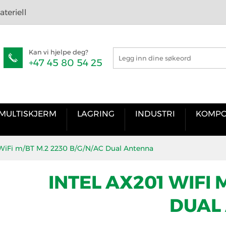
teriell
Kan vi hjelpe deg?
+47 45 80 54 25
MULTISKJERM
LAGRING
INDUSTRI
KOMPO
 WiFi m/BT M.2 2230 B/G/N/AC Dual Antenna
INTEL AX201 WIFI 
DUAL