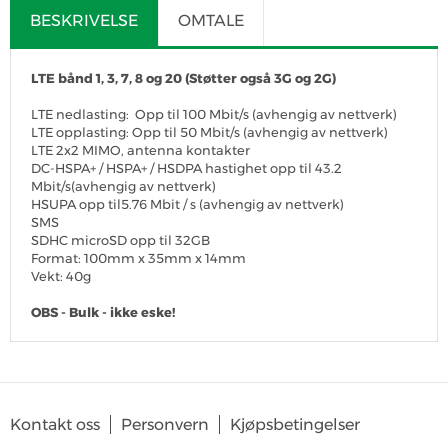
BESKRIVELSE
OMTALE
LTE bånd 1, 3, 7, 8 og 20 (Støtter også 3G og 2G)
LTE nedlasting: Opp til 100 Mbit/s (avhengig av nettverk)
LTE opplasting: Opp til 50 Mbit/s (avhengig av nettverk)
LTE 2x2 MIMO, antenna kontakter
DC-HSPA+ / HSPA+ / HSDPA hastighet opp til 43.2
Mbit/s(avhengig av nettverk)
HSUPA opp til5.76 Mbit / s (avhengig av nettverk)
SMS
SDHC microSD opp til 32GB
Format: 100mm x 35mm x 14mm
Vekt: 40g
OBS - Bulk - ikke eske!
SKRIV OMTALE
Det er for tiden ingen produktomtaler. Bli den første til å omtale
Kontakt oss
Personvern
Kjøpsbetingelser
produktet