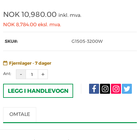
NOK
10,980.00
inkl. mva.
NOK 8,784.00
eksl. mva.
SKU#:
G1505-3200W
Fjernlager - 7 dager
Ant:
LEGG I HANDLEVOGN
OMTALE
SKRIV OMTALE
Det er for tiden ingen produktomtaler. Bli den første til å omtale