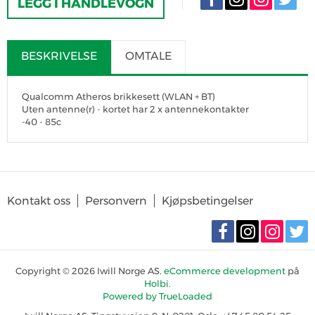
LEGG I HANDLEVOGN
BESKRIVELSE
OMTALE
Qualcomm Atheros brikkesett (WLAN + BT)
Uten antenne(r) - kortet har 2 x antennekontakter
-40 - 85c
SKRIV OMTALE
Det er for tiden ingen produktomtaler. Bli den første til å omtale
Kontakt oss
Personvern
Kjøpsbetingelser
produktet
Copyright © 2026 Iwill Norge AS.
eCommerce development
på
Holbi
.
Powered by TrueLoaded