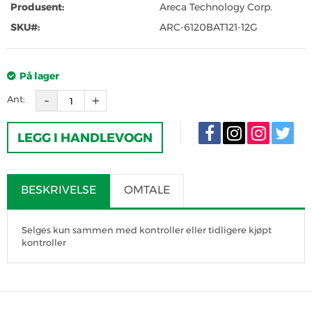
Produsent:
Areca Technology Corp.
SKU#:
ARC-6120BAT121-12G
På lager
Ant:
LEGG I HANDLEVOGN
BESKRIVELSE
OMTALE
Selges kun sammen med kontroller eller tidligere kjøpt
kontroller
SKRIV OMTALE
Det er for tiden ingen produktomtaler. Bli den første til å omtale